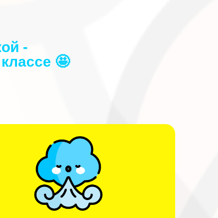
ой -
классе 🤩