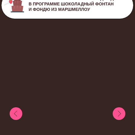
СМОТРЕТЬ ВИДЕО
СТОИМОСТЬ - 1690 РУБ/ЧЕЛ
ДЛИТЕЛЬНОСТЬ - 2 ЧАСА НЕВЕРОЯТНЫХ
ЭМОЦИЙ
ГРУППЫ ОТ 15 ЧЕЛОВЕК
НА КАЖДЫЕ 10 ДЕТЕЙ - 1 ВЗРОСЛЫЙ ИДЕТ
БЕСПЛАТНО
УЧИТЕЛЬ С КЛАССОМ ИДЕТ БЕСПЛАТНО
ЗАПИСАТЬСЯ НА ПРОГРАММУ
ЗДЕСЬ
Заполните быструю форму,
и менеджер свяжется с вами