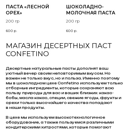
ПАСТА «ЛЕСНОЙ
ШОКОЛАДНО-
ОРЕХ»
МОЛОЧНАЯ ПАСТА
200 гр
200 гр
600
р.
600
р.
МАГАЗИН ДЕСЕРТНЫХ ПАСТ
CONFETINO
Десертные натуральные пасты дополнят ваш
уютный вечер своим неповторимым вкусом. Но
важен не только вкус, но и польза. Именно поэтому
мы в шоколадном цехе Сonfetino используем только
отборные ингредиенты, которые сохраняют всю
пользу природы для вас и ваших близких: какао-
бобы, масла какао, специи, свежие ягоды, фрукты и
орехи только высочайшего качества попадают
в наши продукты.
В цехе мы используем высокотехнологичное
оборудование, а также пользуемся различными
кондитерскими хитростями, которые помогают